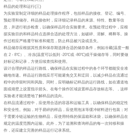
样品的处理和运行(三)
为实验室制定详细的样品处理操作程序，包括样品的接收、登记、编号、
预处理和储存。样品接收时，应详细记录样品的来源、特性、数量等信
息，并进行初步检查，以确保样品符合实验要求。在预处理过程中，应根
据实验目的和样品特点选择合适的处理方法，如破碎、溶解、稀释等。操
作过程应严格遵守标准和规范，防止样品被污染或丢失。
样品储存应根据其性质和保存期选择合适的储存条件，例如冷藏(温度一般
在 2 - 8℃）、冷冻(温度可以低到 -20℃或 -80℃)或干燥储存等，同时要做
好标记和记录，方便后续查找和使用。
设计合理的样品运行路线，确保样品在实验过程中的各个环节都能安全准
确地传递。样品运行路线应尽可能避免交叉和迂回，以减少样品在流通过
程中的停留时间和风险。同时，应明确标记样品的运行路线，如在通道地
面或墙壁上设置指示箭头、在每个操作区域设置样品存放标志等。，这样
实验者才能清楚地了解样品的流向。
在样品流通过程中，应使用合适的容器和运输工具，以确保样品的稳定性
和安全性。例如，对于易碎的样品，应使用泡沫等缓冲材料进行包装；对
于需要冷链运输的生物样品，应使用特殊的保温箱和冰袋，以确保样品在
规定的温度范围内运输。此外，为了追溯和查询样品的每一次转移和操
作，还应建立完善的样品运行记录系统。