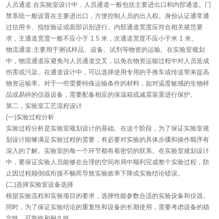
人员通道:在实验室设计中，人员通道一般包括主要进出口和内部通道。门
禁系统一般设置在主要进出口，方便控制人员的出入权。身份认证通常通
过信用卡、指纹验证或面部识别进行。内部通道宽度应符合相关规范要
求，主通道宽度一般不应小于 1.5 米，次通道宽度不应小于米 1 米。
物流通道:主要用于测试样品、设备、试剂等物资的运输。在实验室规划
中，物流通道应避免与人员通道交叉，以免在物资运输过程中对人员造成
伤害或污染。在通道设计中，可以选择使用专用的手推车或传送带来提高
物资运输率。对于一些需要特殊运输条件的材料，如对温度敏感的生物样
品或易碎的仪器设备，需要配备相应的保温箱或减震装置进行保护。
第二，实验室工艺流程设计
(一)实验过程分析
实验过程分析是实验室规划设计的基础。在这个阶段，为了保证实验室规
划设计能够满足实验过程的需要，有必要对实验的具体步骤和操作顺序有
深入的了解。实验室的每一个环节都有着密切的联系。在实验室规划设计
中，要保证实验人员能够在合理的空间布局中顺利完成整个实验过程，防
止因过程颠倒或衔接不畅而导致实验效率下降或实验结论错误。
(二)选择实验室设备选择
根据实验流程和实验项目的要求，选择性能参数合适的实验设备和仪器。
同时，为了保证实验结论的重复性和设备的长期使用，需要考虑设备的稳
定性、可靠性和耐久性。