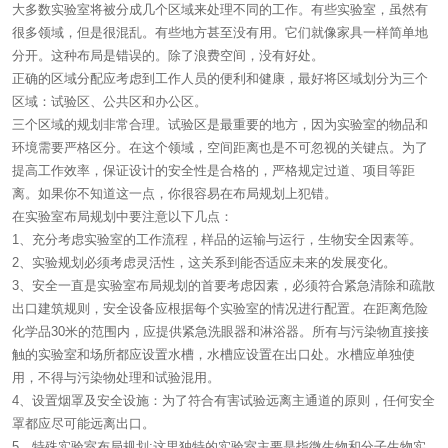
大多数实验室将被分成几个区域来处理不同的工作。有些实验室，虽然有
很多领域，但是很混乱。有些地方甚至没有用。它们就像家具一样简单地
分开。这种布局是错误的。除了浪费空间，没有好处。
正确的区域分配应考虑到工作人员的便利和健康，最好将区域划分为三个
区域：试验区、公共区和办公区。
三个区域的规划非常合理。试验区是最重要的地方，因为实验室的物品和
环境需要严格区分。在这个领域，空间距离也是不可忽视的关键点。为了
提高工作效率，保证设计的安全性是合格的，严格规定过道、项目等距
离。如果你不知道这一点，你很容易在布局规划上犯错。
在实验室布局规划中要注意以下几点：
1、充分考虑实验室的工作流程，样品的运输与运行，生物安全因素等。
2、实验规划必须考虑灵活性，这关系到能否适应未来的发展变化。
3、安全一直是实验室布局规划的首要考虑因素，必须符合紧急清除和疏散
出口建筑规则，安全设备应根据每个实验室的情况进行配置。在距离危险
化学品30米的范围内，应提供紧急洗眼器和淋浴器。所有与污染物直接接
触的实验室和场所都应设置水槽，水槽应设置在出口处。水槽应单独使
用，不得与污染物处理和试验混用。
4、设置烟罩及安全设施：为了符合有害试验远离主通道的原则，任何安全
罩都应尽可能远离出口。
5、特殊实验室布局规划:这里独特的实验室主要是指微生物和分子生物实