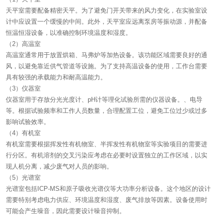
天平室需要配备精密天平。为了避免门开关带来的风力变化，在实验室设
计中应设置一个缓慢的中间。此外，天平室应远离泵房等振动源，并配备
恒温恒湿设备，以准确控制环境温度和湿度。
（2）高温室
高温室通常用于放置烘箱、马弗炉等加热设备。该功能区域需要良好的通
风，以避免靠近供气管道等设施。为了支持高温设备的使用，工作台需要
具有较强的承载能力和耐高温能力。
（3）仪器室
仪器室用于存放分光光度计、pH计等理化试验所需的仪器设备。、电导
等。根据试验频率和工作人员数量，合理配置工位，避免工位过少或过多
影响试验效率。
（4）有机室
有机室需要根据挥发性有机物室、半挥发性有机物室等实验项目的需要进
行分区。有机溶剂的交叉污染应考虑在必要时设置独立的工作区域，以实
现人机分离，减少废气对人员的影响。
（5）光谱室
光谱室包括ICP-MS和原子吸收光谱仪等大功率分析设备。这个地区的设计
需要特别考虑电力供应、环境温度和湿度、废气排放等因素。设备使用时
可能会产生噪音，因此需要设计噪音抑制。