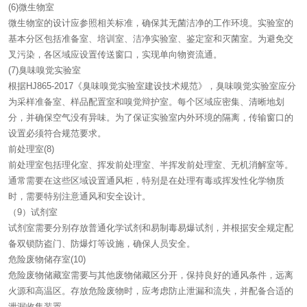
(6)微生物室
微生物室的设计应参照相关标准，确保其无菌洁净的工作环境。实验室的
基本分区包括准备室、培训室、洁净实验室、鉴定室和灭菌室。为避免交
叉污染，各区域应设置传送窗口，实现单向物资流通。
(7)臭味嗅觉实验室
根据HJ865-2017《臭味嗅觉实验室建设技术规范》，臭味嗅觉实验室应分
为采样准备室、样品配置室和嗅觉辩护室。每个区域应密集、清晰地划
分，并确保空气没有异味。为了保证实验室内外环境的隔离，传输窗口的
设置必须符合规范要求。
前处理室(8)
前处理室包括理化室、挥发前处理室、半挥发前处理室、无机消解室等。
通常需要在这些区域设置通风柜，特别是在处理有毒或挥发性化学物质
时，需要特别注意通风和安全设计。
（9）试剂室
试剂室需要分别存放普通化学试剂和易制毒易爆试剂，并根据安全规定配
备双锁防盗门、防爆灯等设施，确保人员安全。
危险废物储存室(10)
危险废物储藏室需要与其他废物储藏区分开，保持良好的通风条件，远离
火源和高温区。存放危险废物时，应考虑防止泄漏和流失，并配备合适的
泄漏收集装置。